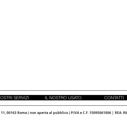
NOSTRI SERVIZI
IL NOSTRO USATO
CONTATTI
11, 00163 Roma ( non aperta al pubblico ) P.IVA e C.F. 15095061006 | REA: RM-