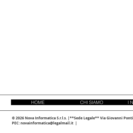
HOME
CHI SIAMO
I 
© 2026 Nova Informatica S.r.l.s. |**Sede Legale** Via Giovanni Ponti 
PEC:
novainformatica@legalmail.it
|