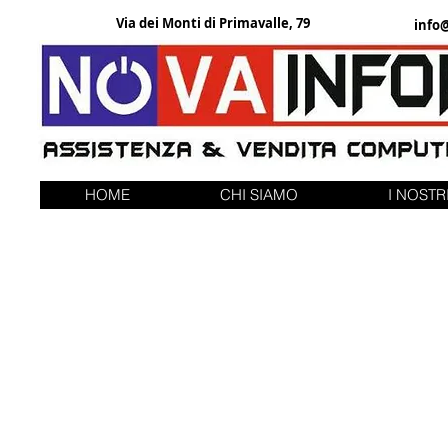
Via dei Monti di Primavalle, 79
info
HOME
CHI SIAMO
I NOSTRI
Cavi e Adattatori
Cavi e Adattatori
Il mio profilo
Verifica ordini
Carrello
Mostra prezzi in:
EUR