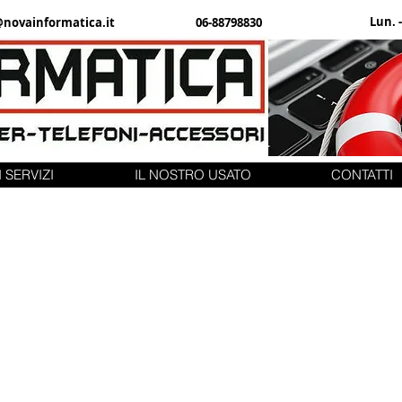
Lun. -
@novainformatica.it
06-88798830
 SERVIZI
IL NOSTRO USATO
CONTATTI